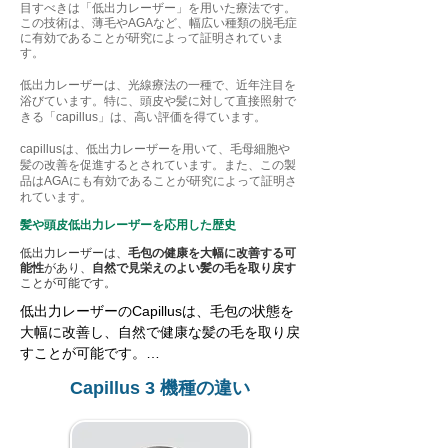
目すべきは「低出力レーザー」を用いた療法です。
この技術は、薄毛やAGAなど、幅広い種類の脱毛症
に有効であることが研究によって証明されていま
す。
低出力レーザーは、光線療法の一種で、近年注目を
浴びています。特に、頭皮や髪に対して直接照射で
きる「capillus」は、高い評価を得ています。
capillusは、低出力レーザーを用いて、毛母細胞や
髪の改善を促進するとされています。また、この製
品はAGAにも有効であることが研究によって証明さ
れています。
髪や頭皮低出力レーザー
を応用した歴史
低出力レーザーは、
毛包の健康を大幅に改善する可
能性
があり、
自然で見栄えのよい髪の毛を取り戻す
ことが可能です。
低出力レーザーのCapillusは、毛包の状態を
大幅に改善し、自然で健康な髪の毛を取り戻
すことが可能です。

Capillus 3 機種の違い
低出力レーザーの発見は偶然の産物であり、
ハンガリーの物理学者のEndre Mesterが
1967年に低出力レーザーを照射することで