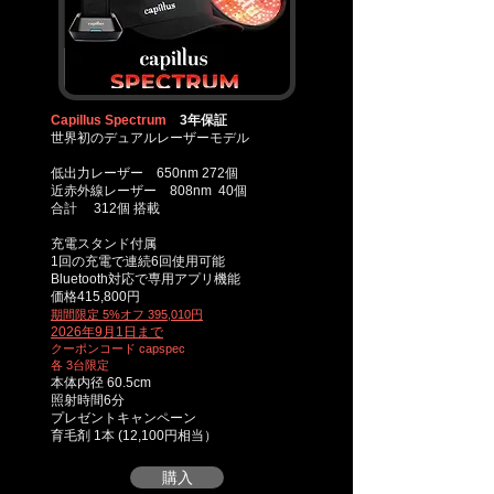
Capillus Spectrum
3年保証
世界初のデュアルレーザーモデル
低出力レーザー 650nm 272個
近赤外線レーザー 808nm 40個
合計 312個
搭載
充電スタンド付属
1回の充電で連続6回使用可能
Bluetooth対応で専用アプリ機能
価格415,800円
​期間限定 5%オフ 395,010円
2026年9月1日まで
クーポンコード capspec
​各 3台限定
​本体内径 60.5cm
照射時間6分
プレゼントキャンペーン
育毛剤 1本 (12,100円相当）
購入