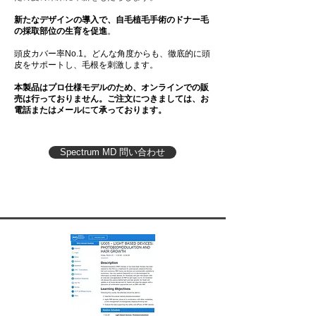
低出力レーザーは、どのように髪を整えるの
新たなデザインの導
入で、自毛植毛手術のドナー毛
ですか？

の採取部位の生育を促進
。
Capillusの低出力レーザーによる髪の成長促
頭皮カバー率No.1。どんな角度からも、徹底的に頭
進について光が植物を成長させるように、毛
皮をサポートし、毛根を刺激します。
の再成長を促すことができます。低レベルレ
本製品はプロ仕様モデルのため、オンラインでの販
ーザーは、フォトバイオモジュレーション
売は行っておりません。ご注文につきましては、お
（光の生物調整）呼ばれる生物学的効果に基
電話またはメールにて承っております。
づいています。

幅広く知られている理論は、低出力レーザー
Spectrum MD 問い合わせ
の特定の波長である赤色の可視光線が髪の成
長を促します。Capillusの低出力レーザー
は、シトクロムcオキシダーゼを活性化し、
ミトコンドリアを増加させることで、ATPが
増加し、髪の休眠期のテロ―ゲンから、成長
期であるアナ―ゲン期への移行を手助けしま
す。

毛髪の成長サイクルは、成長（成長期）、休
止（休止期）および脱毛（退行期）の三つに
分かれます。髪の成長、薄毛、抜け毛の原因