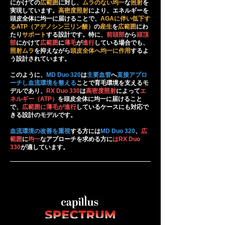
にかけての
広範囲
に対し、
ムラのない均一
な
照射
を
実現しています。
高密度照射
により、エネルギーを
頭皮全体に均一に届けることで、
AGAに伴い低下す
るATP（アデノシン三リン酸）
の
産生
を
広範囲
にわ
たり
サポート
する設計です。特に、
前頭部
から
頭頂
部
にかけて
広範囲
に
薄毛
が
進行
している場合でも、
照射ムラ
を抑えながら
頭皮全体へ均一に作用
するよ
う設計されています。
このように、
MD Duo 320
は
主要血管
へ
直接アプロ
ーチし血流環境を整える
ことで育毛環境を支えるモ
デルであり、
RX Duo 330
は
高密度照射
によって
エ
ネルギー（ATP）
を頭皮全体に均一に届けること
で、
広範囲に薄毛が進行
しているケースにも対応で
きる設計のモデルです。
血流環境の改善を重視
する方には
MD Duo 320
、
広
範囲
に
均一
なアプローチを求める方に
はRX Duo
330
が適しています。