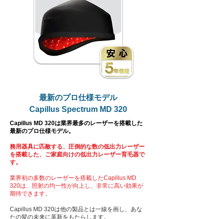
マウスの脱毛部分の毛の成長が早まることを
発見しました。2007年には、男性型脱毛に
対してレーザーコーム型の低出力レーザー装
置の有用性が承認され、以来、いくつかの低
出力レーザー器が男性型脱毛症の市場承認を
受けています。

男性のハミルトン・ノーウッドIIa-Vや
Ludwig-Savin I-IIの脱毛分類や、Fitzpatrick 
I-IVのスキンタイプの女性の髪の成長を促進
最新のプロ仕様モデル
する効果が確認された研究もあります。実
Capillus Spectrum MD 320
際、1968年以来、少なくとも54件の低出力
Capillus MD 320は業界最多のレーザーを搭載した
レーザーについての研究論文が発表されてい
最新のプロ仕様モデル。
ます。

務用器具に匹敵する、圧倒的な数の低出力レーザー
を搭載した、ご家庭向けの低出力レーザー育毛器で
2014年4月には、1センチ平方メートル当た
す。
り、20本の髪の増加が確認され、低出力レ
業界初の多数のレーザーを搭載したCapillus MD
ーザー製品の髪の成長を誘発する能力が実証
320は、照射の均一性が向上し、非常に高い効果が
されました。また、Capillus272 Proが行っ
期待できます。
た実証実験でも、参加者の髪の本数が平均し
Capillus MD 320は他の製品とは一線を画し、あな
て51％増加したことが証明されています。

たの髪の未来に革新をもたらします。