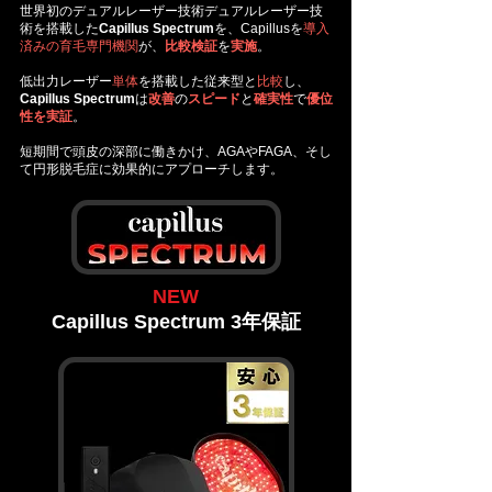
世界初のデュアルレーザー技術デュアルレーザー技
術を搭載した
Capillus Spectrum
を、Capillusを
導入
済みの育毛専門機関
が、
比較検証
を
実施
。
低出力レーザー
単体
を搭載した
従来型と
比較
し、
Capillus Spectrum
は
改善
の
スピード
と
確実性
で
優位
性を実証
。
短期間で頭皮の深部に働きかけ、AGAやFAGA、そし
て円形脱毛症に効果的にアプローチします。
NEW
Capillus Spectrum 3年保証