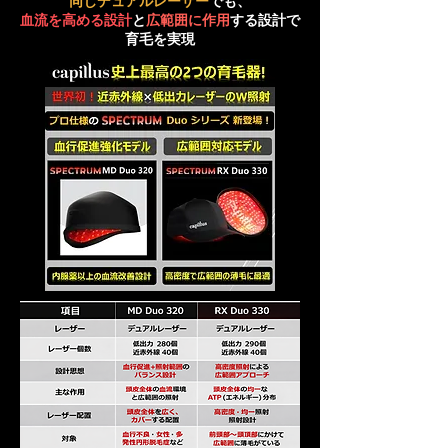
同じデュアルレーザー
でも、
血流を高める設計
と
広範囲に作用
する
設計で
育毛を実現