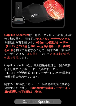
Capillus Spectrum
は、育毛テクノロジーの新しい時
代を切り開く、 画期的な
デュアルレーザーシステム
を搭載した育毛器です。
650nmの低出力レーザー
（LLLT）が272個
と
808nm 近赤外線レーザー(NIR)
を40個
を同時に照射することで、従来の単一波長の
レーザーよりも、
より早く
、そして
より確実な育毛
効果を実現
します。
Capillus Spectrumは、最新技術を駆使し、髪の成長
をより強力にサポートするために低出力レーザー
（LLLT）と近赤外線（NIRレーザー）の2つの革新的
技術を組み合わせています。
従来の650nm低出力レーザーが頭皮の表面に効果を
発揮するのに対し、
808nmの近赤外線レーザーは皮
膚の深層の皮下組織まで到達。
Capillus Spectrum