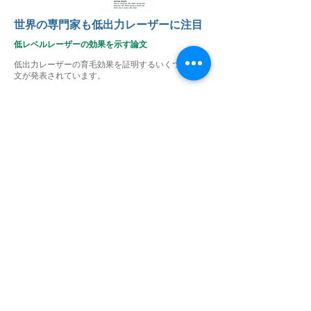
として、ジヒドロテストステロン（DHT）
​世界の専門家も低出力レーザーに注目
による影響があります。

低レベルレーザーの効果を示す論文
Capillusの低出力レーザーは、血流が増加さ
低出力レーザーの育毛効果を証明するいくつかの論
れ、退行期または休止期の毛包の代謝を刺激
文が発表されています。
し、成長期の髪への移行を促すことができま
海外では低出力レーザーが男性・女性型脱毛症や円
す。光の刺激によってシトクロムC酸化物が
形脱毛症にも有効であるというのが当然であると専
アデノシン三リン酸（ATP）の生産を活発化
門家での間でも認知されており、2022年3月に開催
させるため、毛包細胞内でサイクリック
された米国皮膚科学会でも「低出力レーザーのメカ
AMPに変換され、毛の成長に必要な代謝プ
ニズム」の講義が1時間行われました。
ロセスを刺激し、細胞からの一酸化窒素が放
出され、毛根に栄養素と、頭皮に酸素が行き
わたります。

Capillusの低出力レーザーによる治療は、非
侵襲的で、安全で、痛みがなく、FDAに承認
されています。
​低出力レーザー器の最新の研究