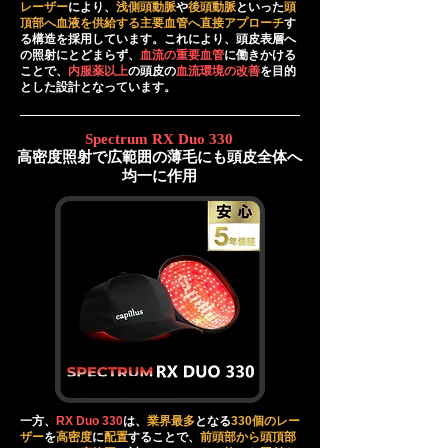
レーザー
により、
浅側頭動脈
や
後頭動脈
といった
頭
頂部へ血液を供給する主要血管へ直接アプローチ
す
る構造を採用しています。これにより、頭皮表層へ
の照射にとどまらず、
血流の重要血管
に働きかける
ことで、
内服薬以上
の頭皮の
血流環境の改善
を目的
とした設計となっています。
Spectrum RX Duo 330
高密度照射で広範囲の薄毛にも頭皮全体へ
均一に作用
一方、
RX Duo 330
は、
業界最多
となる
330個のレー
ザー
を
高密度
に
配置
することで、
前頭部から頭頂部