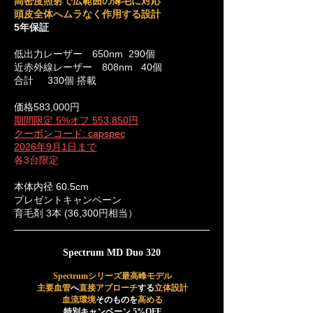
高密度照射で広範囲の薄毛に対応
頭皮全体へムラなく作用する設計
5年保証
低出力レーザー 650nm 290個
近赤外線レーザー 808nm 40個
合計 330個
搭載
価格583,000円
​期間限定 5%オフ 553,850円
クーポンコード: capspec
2026年9月1日まで
​各3台限定
本体内径 60.5cm
プレゼントキャンペーン
育毛剤 3本 (36,300円相当）
Spectrum MD Duo 320
Spectrumシリーズ最高峰モデル
主要血管
へ
直接アプローチ
する
立体設計
血流環境
そのものを
高める
特別キャンペーン 5%OFF