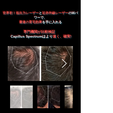
世界初！低出力レーザー
と
近赤外線レーザー
の
Wパ
ワーで、
最速の育毛効果
を手に入れる
専門機関が比較検証
Capillus Spectrumはより
速く、確実!