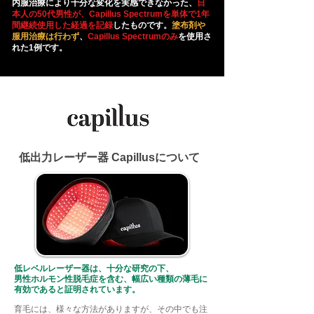
内服治療により十分な変化を実感できなかった、
日
本人の50代男性が、Capillus Spectrumを単体で1年
間継続使用した経過を記録
したものです。
塗布剤や
服用治療は行わず
、
Capillus Spectrumのみ
を使用さ
れた1例です。
​低出力レーザー器 Capillusについて
低レベルレーザー器は、十分な研究の下、
男性ホルモン性脱毛症を含む、幅広い種類の薄毛に
有効であると証明されています。
育毛には、様々な方法がありますが、その中でも注