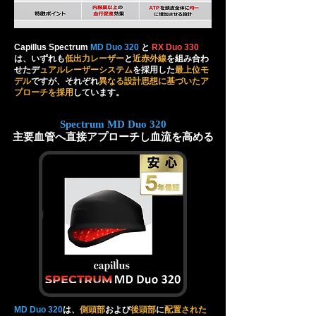
Capillus Spectrum
MD Duo 320
と
RX Duo 330
は、いずれも
低出力レーザー
と
近赤外線
を組み合わ
せたデ
ュアルレーザーシステム
を採用した
最上位モ
デル
ですが、それぞれ
異なる設計思想に基づいたア
プローチを採用
しています。
Spectrum MD Duo 320
主要血管へ直接アプローチし血流を高める
MD Duo 320
は、
側頭部
および
後頭部
に
配置された