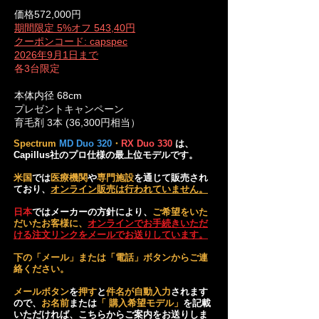
価格572,000円
​期間限定 5%オフ 543,40円
クーポンコード: capspec
2026年9月1日まで
​各3台限定
本体内径 68cm
プレゼントキャンペーン
育毛剤 3本 (36,300円相当）
Spectrum
MD Duo 320
・
RX Duo 330
は、
Capillus社のプロ仕様の最上位モデルです。
米国
では
医療機関
や
専門施設
を通じて販売され
ており、
オンライン販売は行われていません。
日本
ではメーカーの方針により、
ご希望をいた
だいたお客様に、
オンラインでお手続きいただ
ける注文リンクをメールでお送りしています。
下の「メール」または「電話」ボタンからご連
絡ください。
メールボタン
を
押す
と
件名が自動入力
されます
ので、
お名前
または
「 購入希望モデル」
を記載
いただければ、こちらからご案内をお送りしま