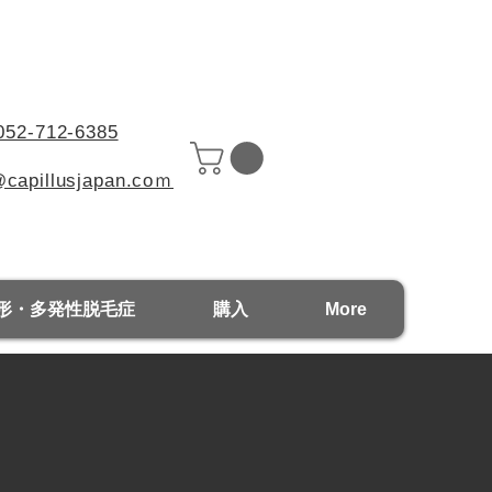
052-712-6385
@capillusjapan.coｍ
形・多発性脱毛症
購入
More