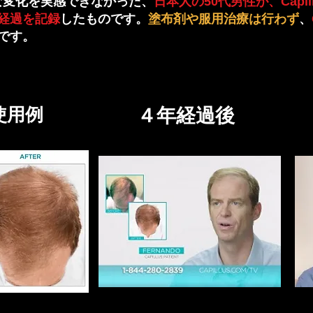
な変化を実感できなかった、
日本人の50代男性が、Capill
経過を記録
したものです。
塗布剤や服用治療は行わず
、
です。
使用例
４年経過後