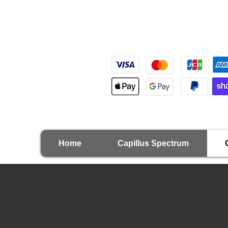
Capillus Japan 正規販売・国
Home
Capillus Spectrum