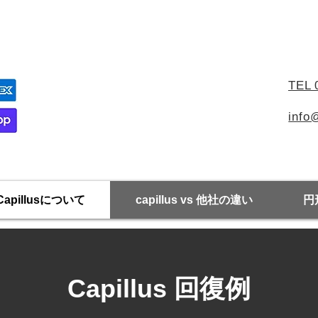
内サポート
TEL 
info
Capillusについて
capillus vs 他社の違い
円
Capillus 回復例