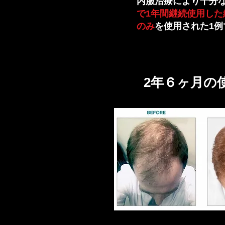
内服治療により十分
で1年間継続使用した
のみ
を使用された1例
​2年６ヶ月の