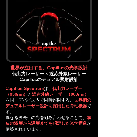
世界が注目する、Capillusの光学設計
低出力レーザー × 近赤外線レーザー
Capillusのデュアル照射設計
Capillus Spectrum
は、
低出力レーザー
（650nm）
と
近赤外線レーザー（808nm）
を同一デバイス内で同時照射する、
世界初の
デュアルレーザー設計を採用した育毛機器
で
す。
異なる波長帯の光を組み合わせることで、
頭
皮の浅層から深層までを想定した光学構造
が
構築されています。