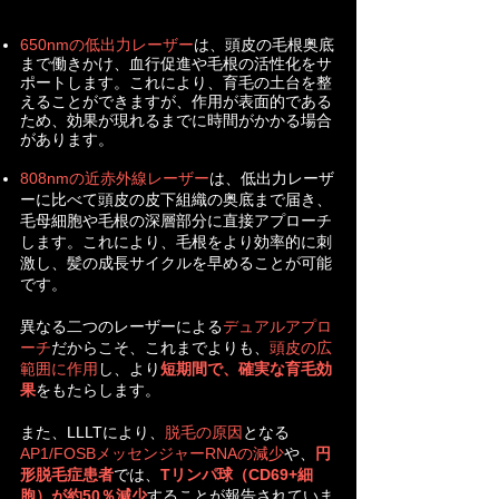
す。808nmの近赤外線レーザーは、わずか
に赤みがかった光を発するものの、人間の目
650nmの低出力レーザー
は、頭皮の毛根奥底
ではほとんど認識できない特殊な不可視光線
まで働きかけ、血行促進や毛根の活性化をサ
ポートします。これにより、育毛の土台を整
です。

えることができますが、作用が表面的である
ため、効果が現れるまでに時間がかかる場合
があります。
通常の可視光線では到達できない、皮膚の深
808nmの近赤外線レーザー
部まで光が届く、その高い浸透力が、皮下組
は、低出力レーザ
ーに比べて頭皮の皮下組織の奥底まで届き、
織にまで届き、育毛効果を一段と高めるポイ
毛母細胞や毛根の深層部分に直接アプローチ
ントです。
します。これにより、毛根をより効率的に刺
激し、髪の成長サイクルを早めることが可能
です。
異なる二つのレーザーによる
デュアルアプロ
ーチ
だからこそ、これまでよりも、
頭皮の広
範囲に作用
し、より
短期間で、確実な育毛効
果
をもたらします。
また、
LLLTにより、
脱毛の原因
となる
AP1/FOSBメッセンジャーRNAの減少
や、
円
形脱毛症患者
では、
Tリンパ球（CD69+細
胞）が約50％減少
することが報告されていま