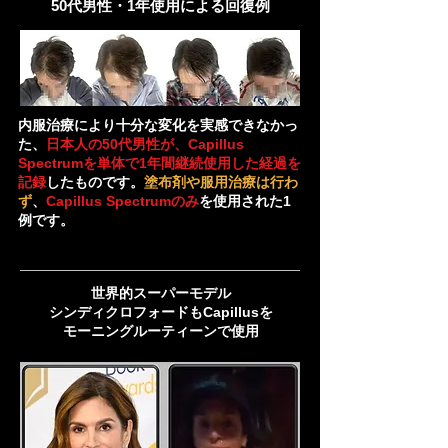
50代男性・1年使用による回復例
内服治療により十分な変化を実感できなかっ
た、
日本人の50代男性が、Capillus
Spectrumを単体で1年間継続使用した経過を
記録
したものです。
塗布剤や服用治療は行わ
ず
、
Capillus Spectrumのみ
を使用された1
例です。
世界的スーパーモデル
シンディクロフォードもCapillusを
​モーニングルーティーンで使用