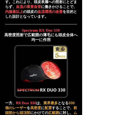
す。これにより、頭皮表層への照射にとどま
らず、
血流の重要血管
に働きかけることで、
内服薬以上
の頭皮の
血流環境の改善
を目的と
した設計となっています。
Spectrum RX Duo 330
高密度照射で広範囲の薄毛にも頭皮全体へ
均一に作用
一方、
RX Duo 330
は、
業界最多
となる
330
個のレーザー
を
高密度
に
配置
することで、
前
頭部から頭頂部
にかけての
広範囲
に対し、
ム