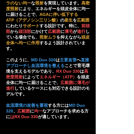
ラのない均一
な
照射
を実現しています。
高密
度照射
により、エネルギーを頭皮全体に均一
に届けることで、
AGAに伴い低下する
ATP（アデノシン三リン酸）
の
産生
を
広範囲
にわたり
サポート
する設計です。特に、
前頭
部
から
頭頂部
にかけて
広範囲
に
薄毛
が
進行
し
ている場合でも、
照射ムラ
を抑えながら
頭皮
全体へ均一に作用
するよう設計されていま
す。
このように、
MD Duo 320
は
主要血管
へ
直接
アプローチし血流環境を整える
ことで育毛環
境を支えるモデルであり、
RX Duo 330
は
高
密度照射
によって
エネルギー（ATP）
を頭皮
全体に均一に届けることで、
広範囲に薄毛が
進行
しているケースにも対応できる設計のモ
デルです。
血流環境の改善を重視
する方には
MD Duo
320
、
広範囲
に
均一
なアプローチを求める方
に
はRX Duo 330
が適しています。