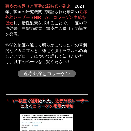
頭皮の若返りと育毛の新時代が到来！
2024
年、韓国の研究機関で実証された最新の
近赤
外線レーザー（NIR）が、コラーゲン生成を
促進
し、活性酸素を抑えることで、「髪の育
毛効果、白髪の改善、頭皮の若返り」の論文
を発表。
科学的検証を通じて明らかになったその革新
的なメカニズムと、薄毛や肌トラブルへの新
しいアプローチについて詳しく知りたい方
は、以下のページをご覧ください！
近赤外線とコラーゲン
エコー検査
で
証明
された、
近赤外線レーザー
による
コラーゲン密度
の
増加