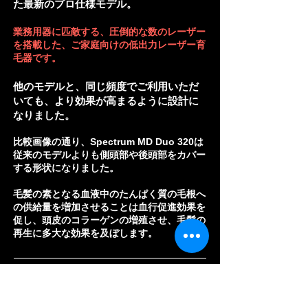
た最新のプロ仕様モデル。
業務用器に匹敵する、圧倒的な数のレーザー
を搭載した、ご家庭向けの低出力レーザー育
毛器です。
他のモデルと、同じ頻度でご利用いただ
いても、より効果が高まるように設計に
なりました。
比較画像の通り、Spectrum MD Duo 320は
従来のモデルよりも側頭部や後頭部をカバー
する形状になりました。
毛髪の素となる血液中のたんぱく質の毛根へ
の供給量を増加させることは血行促進効果を
促し、頭皮のコラーゲンの増殖させ、毛髪の
再生に多大な効果を及ぼします。
Capillus MD 320
が
側頭部
や
後頭部
の
レー
ザー
を
追加
した理由