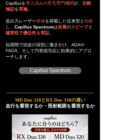
Capillusを
導入済みの育毛専門機関
が、
比較
検証
を
実施
。
低出力レーザー
単体
を搭載した
従来型と
比較
し、
Capillus Spectrum
は
改善
の
スピード
と
確実性
で
優位性を実証
。
短期間で頭皮の深部に働きかけ、AGAや
FAGA、そして円形脱毛症に効果的にアプロ
ーチします。
Capillus Spectrum
MD Duo 320とRX Duo 330の違い
血行を重視するか・照射範囲を重視するか