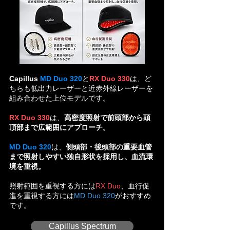
Capillus
MD Duo 320
と
RX Duo 330
は、ど
ちらも低出力レーザーと近赤外線レーザーを
組み合わせた上位モデルです。
RX Duo 330
は、
高密度照射で前頭部から頭
頂部まで広範囲にアプローチ。
MD Duo 320
は、
側頭部・後頭部の重要血管
まで照射しやすい独自形状を採用し、血流環
境を重視。
照射範囲を重視する
方
には
RX Duo
、
血行促
進を重視する方
には
MD Duo 320
がおすすめ
です。
Capillus Spectrum