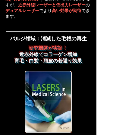
すが、
近赤外線レーザーと低出力レーザー
の
デュアルレーザー
でより
高い効果が期待
でき
ます。
バルジ領域：消滅した毛根の再生
研究機関が実証！
近赤外線でコラーゲン増加
育毛・白髪・頭皮の若返り効果