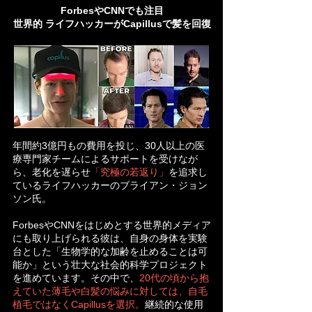
ForbesやCNNでも注目
世界的 ライフハッカーがCapillusで髪を回復
年間約3億円もの費用を投じ、30人以上の医
療専門家チームによるサポートを受けなが
ら、老化を遅らせ
「究極の若返り」
を追求し
ているライフハッカーのブライアン・ジョン
ソン氏。
ForbesやCNNをはじめとする世界的メディア
にも取り上げられる彼は、自身の身体を実験
台とした「生物学的な加齢を止めることは可
能か」という壮大な社会的科学プロジェクト
を進めています。その中で、
20代の頃から抱
えていた薄毛や白髪の悩みに対しては、自毛
植毛ではなくCapillusを選択。
継続的な使用