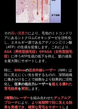
その
高い浸透力
により、毛包のミトコンドリ
アにあるシトクロムCオキシダーゼを活性化
し、エネルギー源であるアデノシン三リン酸
（ATP）の生成を促進します。これにより、
AGA（男性型脱毛症）やFAGA（女性型脱毛
症）
に伴うATP生成の低下を抑え、髪の成長
を最大限にサポートします。
特に、
808nm
の
近赤外線レーザー
（NIR）は
目に見えにくい光を発するものの、深部組織
に働きかけることで細胞をより効果的に活性
化し、
従来の低出力レーザーを
超える優れた
育毛効果
を
実現
します。
2種類
の
レーザー
を組み合わせた
デュアルア
プローチ
により、
より短期間で目に見える効
果を実感でき、確実な育毛をサポート
しま