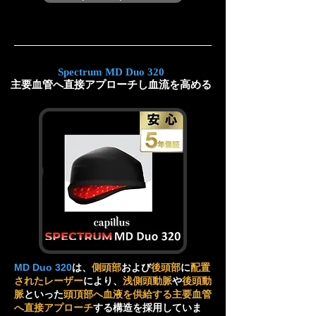
Spectrum MD Duo 320
主要血管へ直接アプローチし血流を高める
MD Duo 320
は、
側頭部
および
後頭部
に
配置
されたレーザー
により、
浅側頭動脈
や
後頭動
脈
といった
頭頂部へ血液を供給する主要血管
へ直接アプローチ
する構造を採用していま