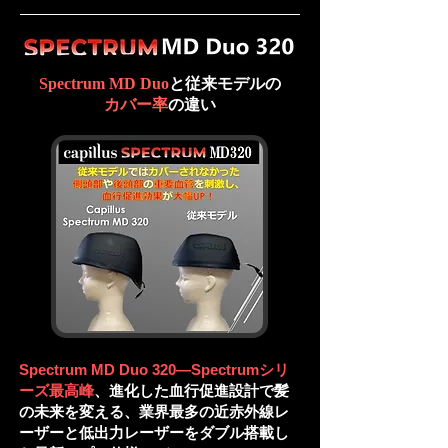
Spectrum MD Duo
と従来モデルの
カバー率
の違い
Spectrum MD Duo 320—Spectrumシリ
ーズ最高峰
、進化した血行促進設計で髪
の未来を変える、業界最多の近赤外線レ
ーザーと低出力レーザーをダブル搭載し