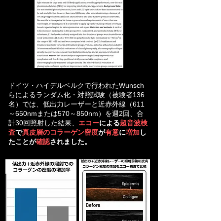
ドイツ・ハイデルベルクで行われたWunsch
らによるランダム化・対照試験（被験者136
名）では、低出力レーザーと近赤外線（611
～650nmまたは570～850nm）を週2回、合
計30回照射した結果、
エコー
による
超音波検
査
で
真皮層のコラーゲン密度
が
有意
に
増加
し
たことが
確認
されました。