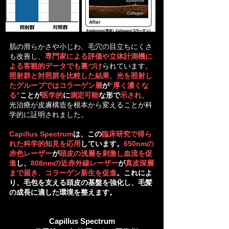
肌の滑らかさや小じわ、毛穴の目立ちにくさ
も改善し、
専門家による評価や立体計測機に
よる客観的データでも裏づけ
られています。
照射群と対照群を比較した結果、光を照射し
たグループではコラーゲン層
が
“厚く濃くな
る”
ことが
医学的
に
測定可能
な形で
示され
、
光治療が皮膚構造を根本から変えることが科
学的に証明されました。
Capillus Spectrum
は、この
臨床研究で得ら
れた科学的知見を応用
しています。
650nmの
赤色レーザー
が
頭皮の浅層を刺激し血流を促
進
し、
808nmの近赤外線レーザー
が
真皮深層
まで届き、コラーゲン新生を促進
。これによ
り、毛包を支える頭皮の基盤を強化し、毛髪
の成長に適した環境を整えます。
Capillus Spectrum