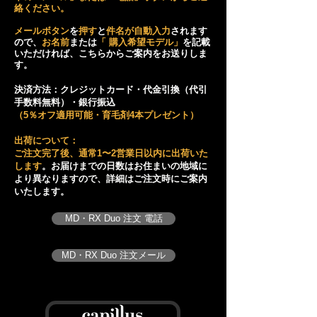
絡ください。
メールボタン
を
押す
と
件名が自動入力
されます
ので、
お名前
または
「 購入希望モデル」
を記載
いただければ、こちらからご案内をお送りしま
す。
決済方法：クレジットカード・代金引換（代引
手数料無料）・銀行振込
（5％オフ適用可能・育毛剤4本プレゼント）
​出荷について：
ご注文完了後、通常1〜2営業日以内に出荷いた
します
。お届けまでの日数はお住まいの地域に
より異なりますので、詳細はご注文時にご案内
いたします。
MD・RX Duo 注文 電話
MD・RX Duo 注文メール