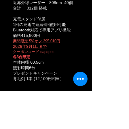
近赤外線レーザー 808nm 40個
合計 312個
搭載
充電スタンド付属
1回の充電で連続6回使用可能
Bluetooth対応で専用アプリ機能
価格415,800円
​期間限定 5%オフ 395,010円
2026年9月1日まで
クーポンコード capspec
各3台限定
​本体内径 60.5cm
照射時間6分
プレゼントキャンペーン
育毛剤 1本 (12,100円相当）
購入
NEW
Capillus Spectrum 5年保証
(公式サイト限定モデル)