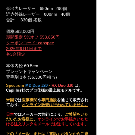
低出力レーザー 650nm 290個
近赤外線レーザー 808nm 40個
合計 330個
搭載
価格583,000円
​期間限定 5%オフ 553,850円
クーポンコード: capspec
2026年9月1日まで
​各3台限定
本体内径 60.5cm
プレゼントキャンペーン
育毛剤 3本 (36,300円相当）
Spectrum
MD Duo 320
・
RX Duo 330
は、
Capillus社のプロ仕様の最上位モデルです。
米国
では
医療機関
や
専門施設
を通じて販売され
ており、
オンライン販売は行われていません。
日本
ではメーカーの方針により、
ご希望をいた
だいたお客様に、
オンラインでお手続きいただ
ける注文リンクをメールでお送りしています。
下の「メール」または「電話」ボタンからご連