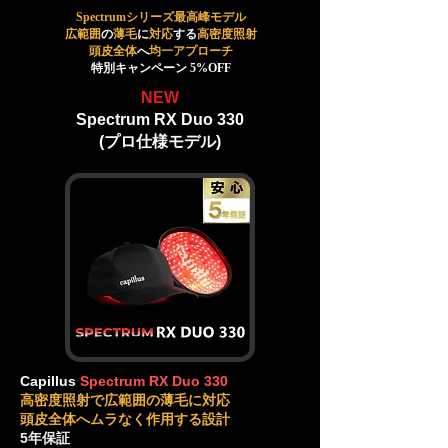
Spectrumシリーズ最高峰モデル
広範囲
の
薄毛
に
対応
する
高密度照射
頭皮全体
へ
均一アプローチ
特別キャンペーン 5%OFF
NEW
Spectrum RX Duo 330
(プロ仕様モデル)
Capillus
Spectrum RX Duo 330
高密度照射で広範囲の薄毛に対応
頭皮全体へムラなく作用する設計
5年保証